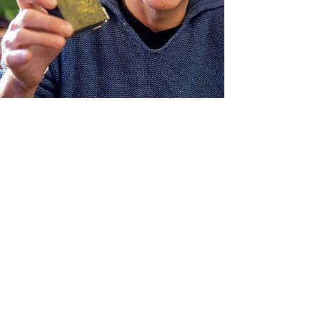
שלומי סמלסון
מטפל ומרצה ברפואה משלימה
את האהבה שלי לצמחי מרפא גיליתי
באקוודור, כששכבתי חולה בגסט-האוס
מרוחק באקוודור הקפואה. בעלת
הבית הזקנה הביאה לי קנקן תה בריח
פיצה ואמרה בפשטות - "זה אורגנו,
שתה, זה ירפא אותך". אמרה וצדקה.
משם התחיל המסע שלי למטבחים של
סבתות נחמדות ברחבי היבשת,