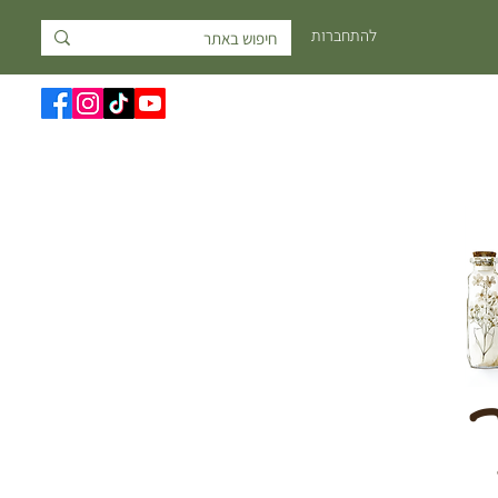
להתחברות
ך