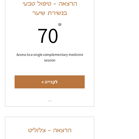
הרצאה - טיפול טבעי
בנשירת שיער
70₪
70
₪
Access to a single complementary medicine
session
לקנייה >
הרצאה מוקלטת על הטיפול הטבעי בנשירת
שיער
הרצאה - צלוליט