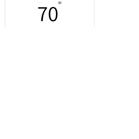
70₪
70
₪
לקנייה >
הצטרפו לקבוצת וואטסאפ
שקטה לקבלת עדכונים וטיפים
לבריאות טבעית
< להצטרפות