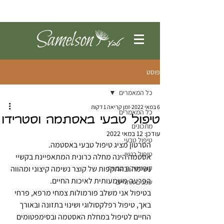
להתחברות
פוסט
כל המאמרים
6 במאי 2022
זמן קריאה 1 דקות
כל המאמרים
טיפול טבעי באסתמה וסטרידו
מתכונים
עודכן:
12 במאי 2022
טיפול טבעי
הסרטון מציג טיפול טבעי באסטמה.
טיפול רגשי
אסטמה הינה מחלה כרונית המתאפיינת בקשיי 
קוסמטיקה טבעית
נשימה ובהתקפות של קוצר נשימה קיצוני ומהווה 
הפרעה משמעותית לאיכות החיים.
שמנים אתריים
בטיפול אני משלב פורמולות צמחי מרפא, פרחי 
באך, טיפול רפלקסולוגי ושינוי בתזונה ובאורך 
החיים לטיפול במחלת האסטמה ובסימפטומים 