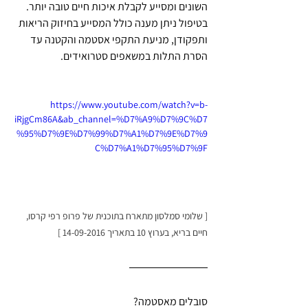
השונים ומסייע לקבלת איכות חיים טובה יותר.
בטיפול ניתן מענה כולל המסייע בחיזוק הריאות 
ותפקודן, מניעת התקפי אסטמה והקטנה עד 
הסרת התלות במשאפים סטרואידים.
https://www.youtube.com/watch?v=b-
iRjgCm86A&ab_channel=%D7%A9%D7%9C%D7
%95%D7%9E%D7%99%D7%A1%D7%9E%D7%9
C%D7%A1%D7%95%D7%9F
[ שלומי סמלסון מתארח בתוכנית של פרופ רפי קרסו, 
חיים בריא, בערוץ 10 בתאריך 14-09-2016 ]
סובלים מאסטמה?